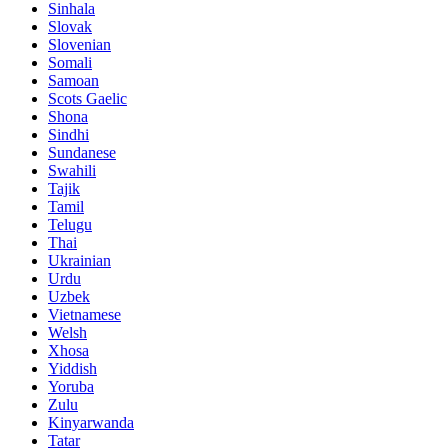
Sinhala
Slovak
Slovenian
Somali
Samoan
Scots Gaelic
Shona
Sindhi
Sundanese
Swahili
Tajik
Tamil
Telugu
Thai
Ukrainian
Urdu
Uzbek
Vietnamese
Welsh
Xhosa
Yiddish
Yoruba
Zulu
Kinyarwanda
Tatar