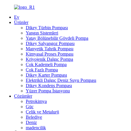
Ev
Ürünler
Dikey Türbin Pompası
Yangın Sistemleri
Yatay Bölünebilir Gövdeli Pompa
Dikey Salyangoz Pompası
Manyetik Tahrik Pompası
Kimyasal Proses Pompası
Kriyojenik Dalgıç Pompa
Çok Kademeli Pompa
Çok Fazlı Pompa
Dikey Karter Pompası
Elektrikli Dalgıç Deniz Suyu Pompası
Dikey Kondens Pompası
Yüzer Pompa İstasyonu
Çözümler
Petrokimya
Güç
Çelik ve Metalurji
Belediye
Deniz
madencilik