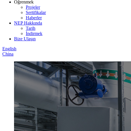
Öğrenmek
Projeler
Sertifikalar
Haberler
NEP Hakkında
Tarih
İndirmek
Bize Ulaşın
English
China