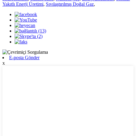
Yakıtlı Enerji Üretimi
,
Sıvılaştırılmış Doğal Gaz
,
E-posta Gönder
x