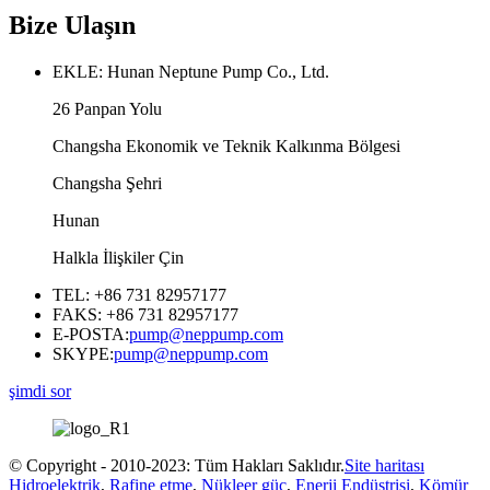
Bize Ulaşın
EKLE: Hunan Neptune Pump Co., Ltd.
26 Panpan Yolu
Changsha Ekonomik ve Teknik Kalkınma Bölgesi
Changsha Şehri
Hunan
Halkla İlişkiler Çin
TEL: +86 731 82957177
FAKS: +86 731 82957177
E-POSTA:
pump@neppump.com
SKYPE:
pump@neppump.com
şimdi sor
© Copyright - 2010-2023: Tüm Hakları Saklıdır.
Site haritası
Hidroelektrik
,
Rafine etme
,
Nükleer güç
,
Enerji Endüstrisi
,
Kömür