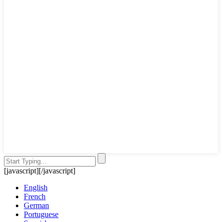
[javascript]
[/javascript]
English
French
German
Portuguese