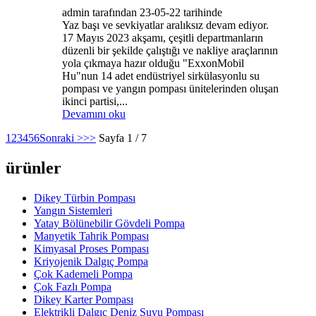
admin tarafından 23-05-22 tarihinde
Yaz başı ve sevkiyatlar aralıksız devam ediyor.
17 Mayıs 2023 akşamı, çeşitli departmanların
düzenli bir şekilde çalıştığı ve nakliye araçlarının
yola çıkmaya hazır olduğu "ExxonMobil
Hu"nun 14 adet endüstriyel sirkülasyonlu su
pompası ve yangın pompası ünitelerinden oluşan
ikinci partisi,...
Devamını oku
1
2
3
4
5
6
Sonraki >
>>
Sayfa 1 / 7
ürünler
Dikey Türbin Pompası
Yangın Sistemleri
Yatay Bölünebilir Gövdeli Pompa
Manyetik Tahrik Pompası
Kimyasal Proses Pompası
Kriyojenik Dalgıç Pompa
Çok Kademeli Pompa
Çok Fazlı Pompa
Dikey Karter Pompası
Elektrikli Dalgıç Deniz Suyu Pompası