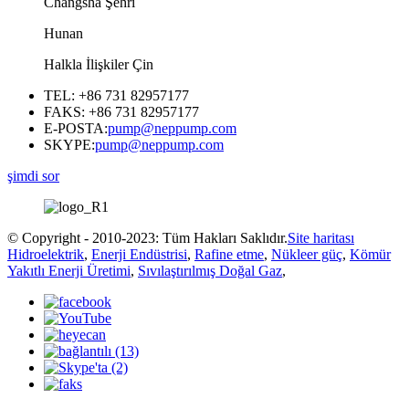
Changsha Şehri
Hunan
Halkla İlişkiler Çin
TEL: +86 731 82957177
FAKS: +86 731 82957177
E-POSTA:
pump@neppump.com
SKYPE:
pump@neppump.com
şimdi sor
© Copyright - 2010-2023: Tüm Hakları Saklıdır.
Site haritası
Hidroelektrik
,
Enerji Endüstrisi
,
Rafine etme
,
Nükleer güç
,
Kömür
Yakıtlı Enerji Üretimi
,
Sıvılaştırılmış Doğal Gaz
,