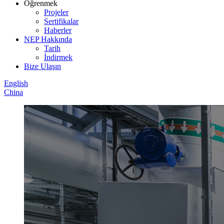
Öğrenmek
Projeler
Sertifikalar
Haberler
NEP Hakkında
Tarih
İndirmek
Bize Ulaşın
English
China