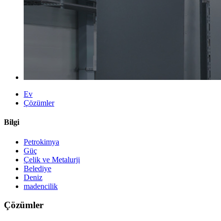
Ev
Çözümler
Bilgi
Petrokimya
Güç
Çelik ve Metalurji
Belediye
Deniz
madencilik
Çözümler